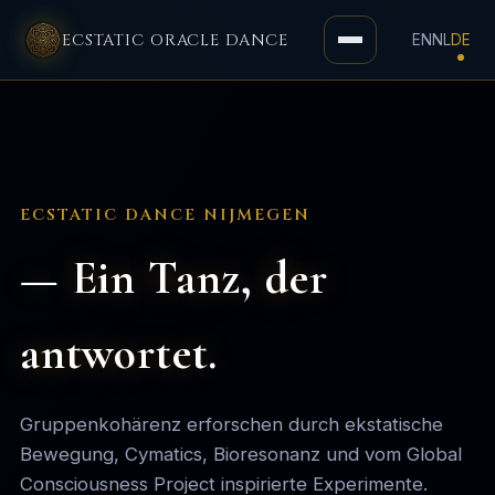
ECSTATIC ORACLE DANCE
EN
NL
DE
Toggle
navigation
ECSTATIC DANCE NIJMEGEN
— Ein Tanz, der
antwortet.
Gruppenkohärenz erforschen durch ekstatische
Bewegung, Cymatics, Bioresonanz und vom Global
Consciousness Project inspirierte Experimente.