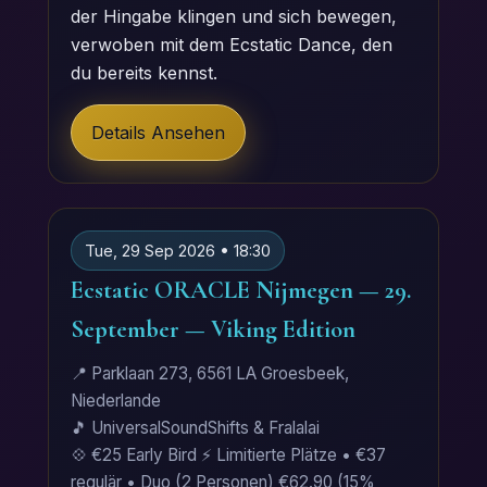
der Hingabe klingen und sich bewegen,
verwoben mit dem Ecstatic Dance, den
du bereits kennst.
Details Ansehen
Tue, 29 Sep 2026 • 18:30
Ecstatic ORACLE Nijmegen — 29.
September — Viking Edition
📍 Parklaan 273, 6561 LA Groesbeek,
Niederlande
🎵 UniversalSoundShifts & Fralalai
💠 €25 Early Bird ⚡ Limitierte Plätze • €37
regulär • Duo (2 Personen) €62.90 (15%