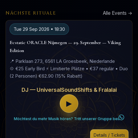
NÄCHSTE RITUALE
Alle Events →
Tue 29 Sep 2026 • 18:30
Ecstatic ORACLE Nijmegen — 29. September — Viking
Edition
📍 Parklaan 273, 6561 LA Groesbeek, Niederlande
💠 €25 Early Bird ⚡ Limitierte Plätze • €37 regulär • Duo
(2 Personen) €62.90 (15% Rabatt)
DJ — UniversalSoundShifts & Fralalai
▶
Möchtest du mehr Musik hören? Tritt unserer Gruppe bei
Details / Tickets