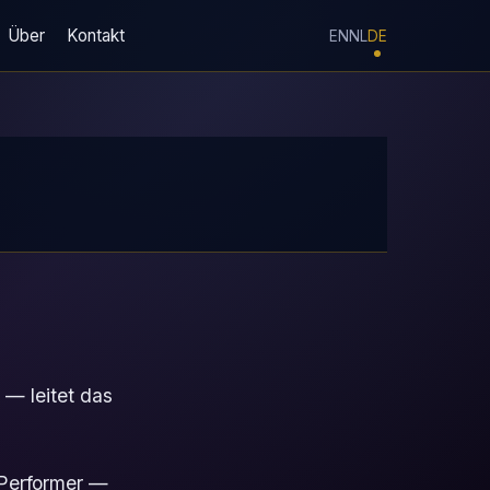
Über
Kontakt
EN
NL
DE
 — leitet das
-Performer —