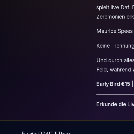
spielt live Daf
Zeremonien erkl
Maurice Spees 
Keine Trennung
Und durch alle
Feld, während 
Early Bird €15
Erkunde die Li
Ecstatic ORACLE Dance