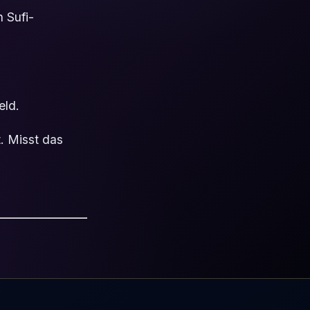
n Sufi-
eld.
. Misst das